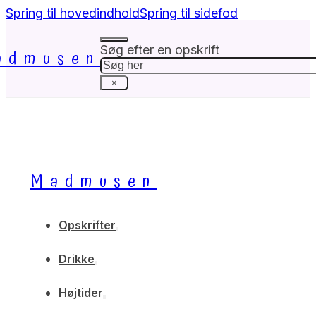
Spring til hovedindhold
Spring til sidefod
Søg efter en opskrift
admusen
Søg
×
Madmusen
Opskrifter
Drikke
Højtider