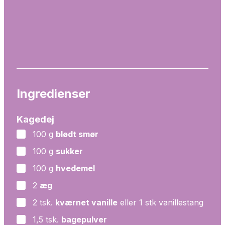
Ingredienser
Kagedej
100
g
blødt smør
▢
100
g
sukker
▢
100
g
hvedemel
▢
2
æg
▢
2
tsk.
kværnet vanille
eller 1 stk vanillestang
▢
1,5
tsk.
bagepulver
▢