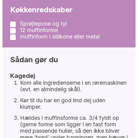
Køkkenredskaber
Sprøjtepose og tyl
▢
12 muffinforme
▢
muffinform i sililkone eller metal
▢
Sådan gør du
Kagedej
Kom alle ingredienserne i en røremaskinen
(evt. en almindelig skål).
Kør til du har en god lind dej uden
klumper.
Hældes i muffinsforme ca. 3/4 fyldt op
(gerne forme som ligger i en fast form
med passende huller, så den ikke bliver
mere ‘bred’ under bagningen, men hæver i