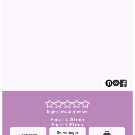
Ingen bedømmelser
Forb.
minutter
Forb. tid:
20
min
tid:
Simretid:
minutter
Bagetid
20
min
Serveringer