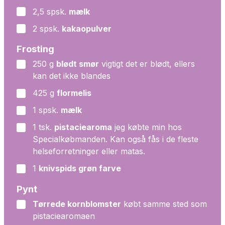
2,5
spsk.
mælk
▢
2
spsk.
kakaopulver
▢
Frosting
250
g
blødt smør
vigtigt det er blødt, ellers
▢
kan det ikke blandes
425
g
flormelis
▢
1
spsk.
mælk
▢
1
tsk.
pistaciearoma
jeg købte min hos
▢
Specialkøbmanden. Kan også fås i de fleste
helseforretninger eller matas.
1
knivspids grøn farve
▢
Pynt
Tørrede kornblomster
købt samme sted som
▢
pistaciearomaen