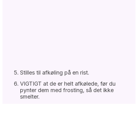
Stilles til afkøling på en rist.
VIGTIGT at de er helt afkølede, før du
pynter dem med frosting, så det ikke
smelter.
Frosting og pynt
Kom ingredienserne til frosting i en skål og
rør det sammen i en røremaskine (si evt.
flormelis i for at undgå klumper).