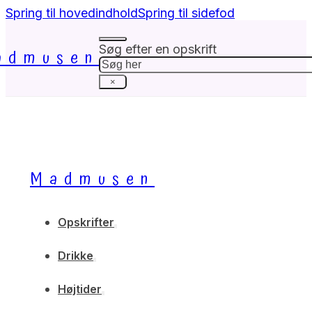
Spring til hovedindhold
Spring til sidefod
Søg efter en opskrift
admusen
Søg
×
Madmusen
Opskrifter
Drikke
Højtider