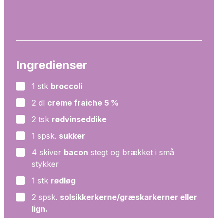
Ingredienser
1
stk
broccoli
▢
2
dl
creme fraiche 5 %
▢
2
tsk
rødvinseddike
▢
1
spsk.
sukker
▢
4
skiver
bacon
stegt og brækket i små
▢
stykker
1
stk
rødløg
▢
2
spsk.
solsikkerkerne/græskarkerner eller
▢
lign.