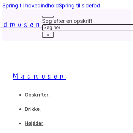
Spring til hovedindhold
Spring til sidefod
Søg efter en opskrift
admusen
Søg
×
Madmusen
Opskrifter
Drikke
Højtider