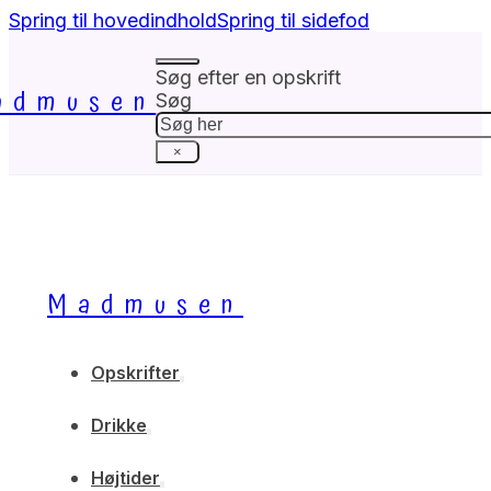
Spring til hovedindhold
Spring til sidefod
Søg efter en opskrift
admusen
Søg
×
Madmusen
Opskrifter
Drikke
Højtider