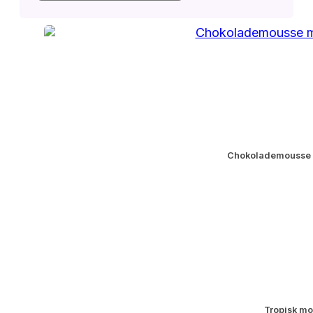
Chokolademousse 
Tropisk mo