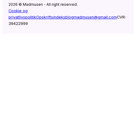
2026 © Madmusen - All right reserved.
Cookie og
privatlivspolitik
Opskriftsindeks
blogmadmusen@gmail.com
CVR:
39422999