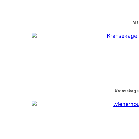
Mar
Kransekage