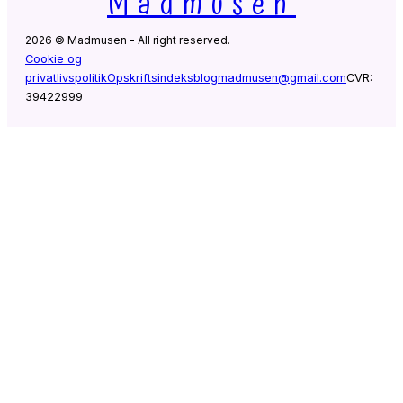
Madmusen
2026 © Madmusen - All right reserved.
Cookie og
privatlivspolitik
Opskriftsindeks
blogmadmusen@gmail.com
CVR:
39422999