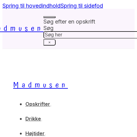
Spring til hovedindhold
Spring til sidefod
Søg efter en opskrift
admusen
Søg
×
Madmusen
Opskrifter
Drikke
Højtider