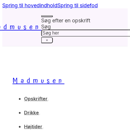
Spring til hovedindhold
Spring til sidefod
Søg efter en opskrift
admusen
Søg
×
Madmusen
Opskrifter
Drikke
Højtider