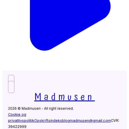
Madmusen
2026 © Madmusen - All right reserved.
Cookie og
privatlivspolitik
Opskriftsindeks
blogmadmusen@gmail.com
CVR:
39422999