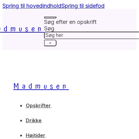
Spring til hovedindhold
Spring til sidefod
Søg efter en opskrift
admusen
Søg
×
Madmusen
Opskrifter
Drikke
Højtider