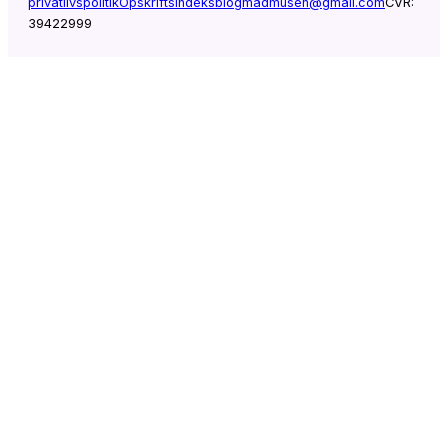
privatlivspolitik
Opskriftsindeks
blogmadmusen@gmail.com
CVR:
39422999