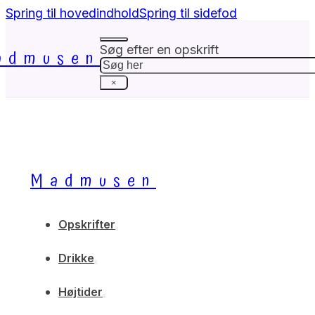
Spring til hovedindhold
Spring til sidefod
Søg efter en opskrift
admusen
Søg
×
Madmusen
Opskrifter
Drikke
Højtider