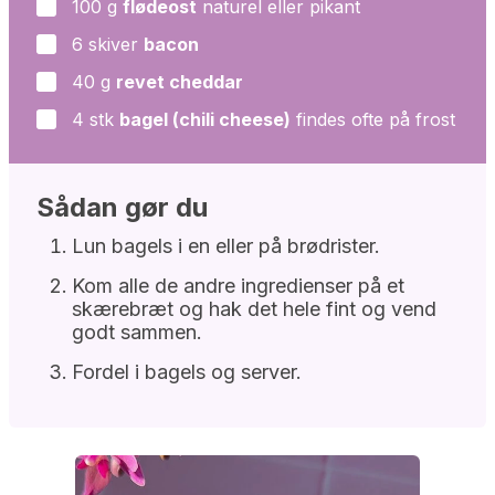
100
g
flødeost
naturel eller pikant
▢
6
skiver
bacon
▢
40
g
revet cheddar
▢
4
stk
bagel (chili cheese)
findes ofte på frost
▢
Sådan gør du
Lun bagels i en eller på brødrister.
Kom alle de andre ingredienser på et
skærebræt og hak det hele fint og vend
godt sammen.
Fordel i bagels og server.