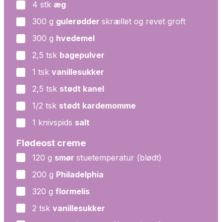
4
stk
æg
▢
300
g
gulerødder
skrællet og revet groft
▢
300
g
hvedemel
▢
2,5
tsk
bagepulver
▢
1
tsk
vanillesukker
▢
2,5
tsk
stødt kanel
▢
1/2
tsk
stødt kardemomme
▢
1
knivspids
salt
▢
Flødeost creme
120
g
smør
stuetemperatur (blødt)
▢
200
g
Philadelphia
▢
320
g
flormelis
▢
2
tsk
vanillesukker
▢