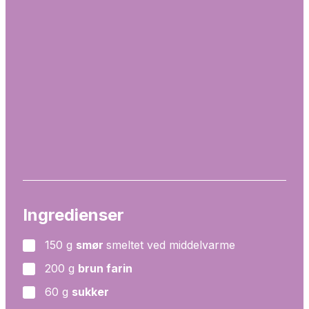
Ingredienser
150
g
smør
smeltet ved middelvarme
▢
200
g
brun farin
▢
60
g
sukker
▢