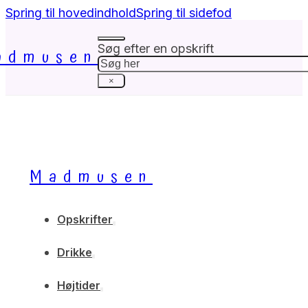
Spring til hovedindhold
Spring til sidefod
Søg efter en opskrift
admusen
Søg
×
Madmusen
Opskrifter
Drikke
Højtider