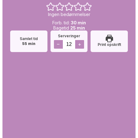
Ingen bedømmelser
Forb.
minutter
Forb. tid:
30
min
tid:
Simretid:
minutter
Bagetid
25
min
Serveringer
Samlet tid
minutter
–
+
55
min
Print opskrift