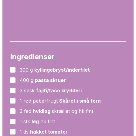
Ingredienser
300
g
kyllingebryst/inderfilet
▢
400
g
pasta skruer
▢
3
spsk
fajiti/taco krydderi
▢
1
rød peberfrugt
Skåret i små tern
▢
3
fed
hvidløg
skrællet og hk fint
▢
1
stk
løg
hk fint
▢
1
ds
hakket tomater
▢