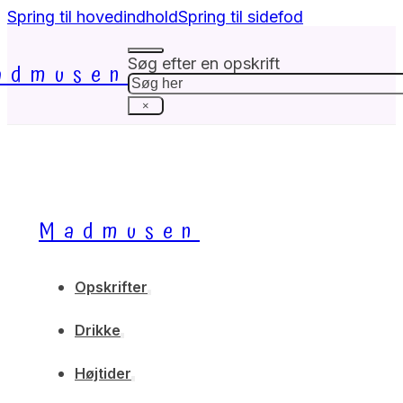
Spring til hovedindhold
Spring til sidefod
Søg efter en opskrift
admusen
Søg
×
Madmusen
Opskrifter
Drikke
Højtider