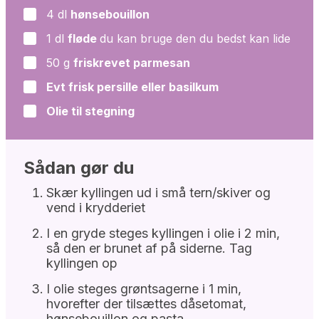
4
dl
hønsebouillon
▢
1
dl
fløde
du kan bruge den du bedst kan lide
▢
50
g
friskrevet parmesan
▢
Evt frisk persille eller basilkum
▢
Olie til stegning
▢
Sådan gør du
Skær kyllingen ud i små tern/skiver og
vend i krydderiet
I en gryde steges kyllingen i olie i 2 min,
så den er brunet af på siderne. Tag
kyllingen op
I olie steges grøntsagerne i 1 min,
hvorefter der tilsættes dåsetomat,
hønsebouillon og pasta.