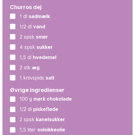
Churros dej
1
dl
sødmælk
▢
1/2
dl
vand
▢
2
spsk
smør
▢
4
spsk
sukker
▢
1,5
dl
hvedemel
▢
2
stk
æg
▢
1
knivspids
salt
▢
Øvrige ingredienser
100
g
mørk chokolade
▢
1/2
dl
piskefløde
▢
2
spsk
kanelsukker
▢
1,5
liter
solsikkeolie
▢