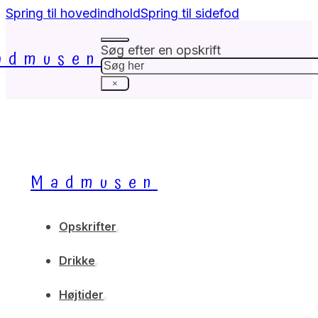
Spring til hovedindhold
Spring til sidefod
Søg efter en opskrift
admusen
Søg
×
Madmusen
Opskrifter
Drikke
Højtider