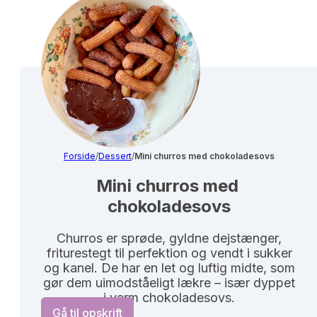
Forside
/
Dessert
/
Mini churros med chokoladesovs
Mini churros med 
chokoladesovs
Churros er sprøde, gyldne dejstænger,
friturestegt til perfektion og vendt i sukker
og kanel. De har en let og luftig midte, som
gør dem uimodståeligt lækre – især dyppet
i varm chokoladesovs.
Gå til opskrift