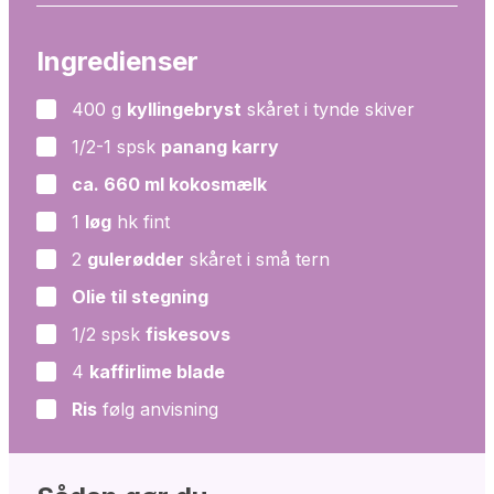
Ingredienser
400
g
kyllingebryst
skåret i tynde skiver
▢
1/2-1
spsk
panang karry
▢
ca. 660 ml kokosmælk
▢
1
løg
hk fint
▢
2
gulerødder
skåret i små tern
▢
Olie til stegning
▢
1/2
spsk
fiskesovs
▢
4
kaffirlime blade
▢
Ris
følg anvisning
▢