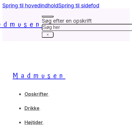
Spring til hovedindhold
Spring til sidefod
Søg efter en opskrift
admusen
Søg
×
Madmusen
Opskrifter
Drikke
Højtider