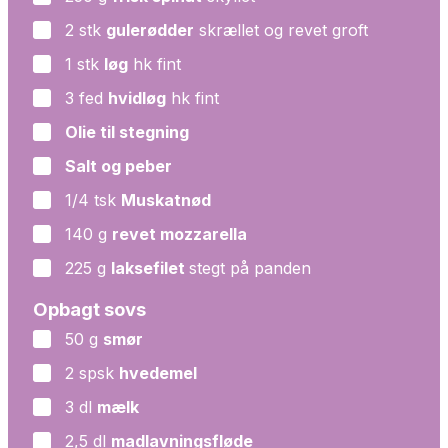
2
stk
gulerødder
skrællet og revet groft
▢
1
stk
løg
hk fint
▢
3
fed
hvidløg
hk fint
▢
Olie til stegning
▢
Salt og peber
▢
1/4
tsk
Muskatnød
▢
140
g
revet mozzarella
▢
225
g
laksefilet
stegt på panden
▢
Opbagt sovs
50
g
smør
▢
2
spsk
hvedemel
▢
3
dl
mælk
▢
2,5
dl
madlavningsfløde
▢