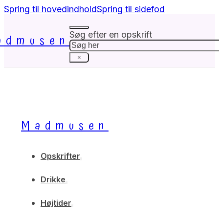
Spring til hovedindhold
Spring til sidefod
Søg efter en opskrift
admusen
Søg
×
Madmusen
Opskrifter
Drikke
Højtider