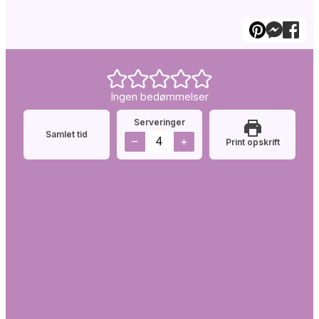
Ingen bedømmelser
Serveringer
Samlet tid
–
+
Print opskrift