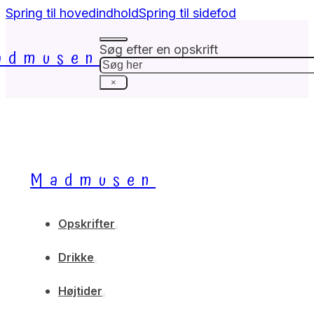
Spring til hovedindhold
Spring til sidefod
Søg efter en opskrift
admusen
Søg
×
Madmusen
Opskrifter
Drikke
Højtider