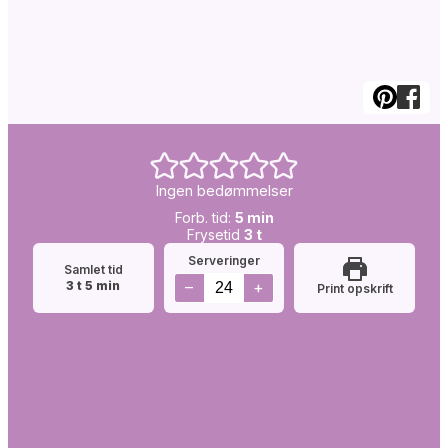
Ingen bedømmelser
Forb.
minutter
Forb. tid:
5
min
tid:
Simretid:
timer
Frysetid
3
t
Serveringer
Samlet tid
timer
minutter
–
+
3
t
5
min
Print opskrift