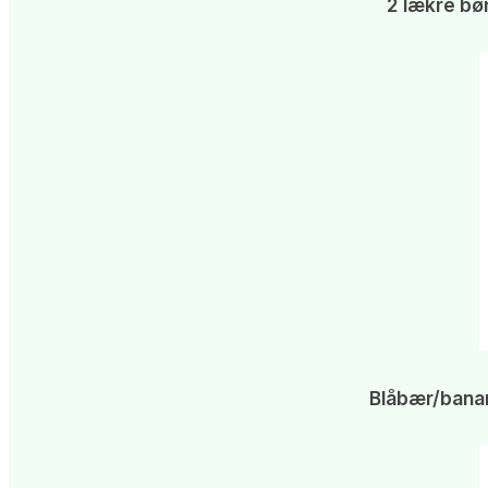
2 lækre bø
Blåbær/bana