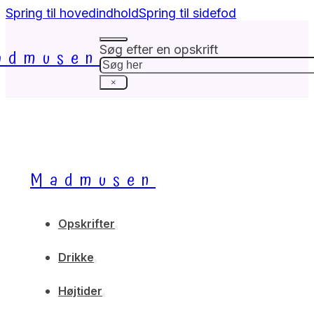
Spring til hovedindhold
Spring til sidefod
Søg efter en opskrift
admusen
Søg
×
Madmusen
Opskrifter
Drikke
Højtider