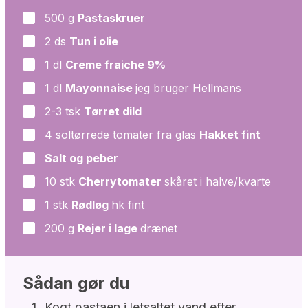
500
g
Pastaskruer
▢
2
ds
Tun i olie
▢
1
dl
Creme fraiche 9%
▢
1
dl
Mayonnaise
jeg bruger Hellmans
▢
2-3
tsk
Tørret dild
▢
4
soltørrede tomater fra glas
Hakket fint
▢
Salt og peber
▢
10
stk
Cherrytomater
skåret i halve/kvarte
▢
1
stk
Rødløg
hk fint
▢
200
g
Rejer i lage
drænet
▢
Sådan gør du
Kogt pastaen i letsaltet vand efter