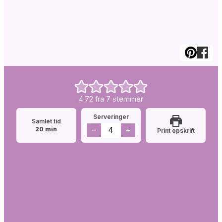
4.72
fra
7
stemmer
Serveringer
Samlet tid
minutter
–
+
20
min
Print opskrift