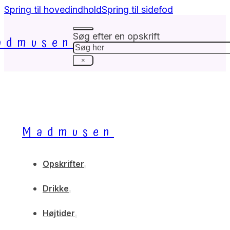
Spring til hovedindhold
Spring til sidefod
Søg efter en opskrift
admusen
Søg
×
Madmusen
Opskrifter
Drikke
Højtider