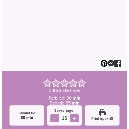
5
fra
3
stemmer
Forb.
minutter
Forb. tid:
30
min
tid:
Simretid:
minutter
Bagetid
25
min
Serveringer
Samlet tid
minutter
–
+
55
min
Print opskrift