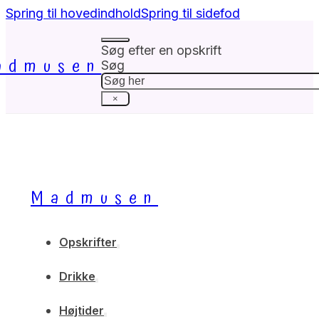
Spring til hovedindhold
Spring til sidefod
Søg efter en opskrift
admusen
Søg
×
Madmusen
Opskrifter
Drikke
Højtider