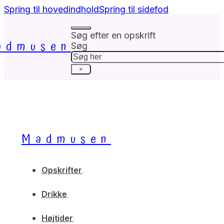
Spring til hovedindhold
Spring til sidefod
Søg efter en opskrift
admusen
Søg
×
Madmusen
Opskrifter
Drikke
Højtider