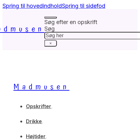
Spring til hovedindhold
Spring til sidefod
Søg efter en opskrift
admusen
Søg
×
Madmusen
Opskrifter
Drikke
Højtider