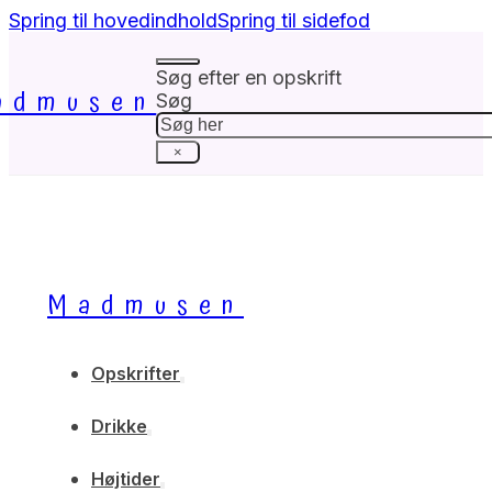
Spring til hovedindhold
Spring til sidefod
Søg efter en opskrift
admusen
Søg
×
Madmusen
Opskrifter
Drikke
Højtider