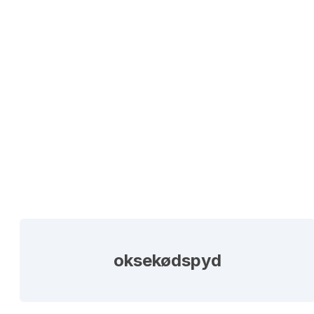
oksekødspyd