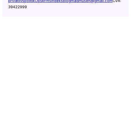
privatlivspolitik
Opskriftsindeks
blogmadmusen@gmail.com
CVR:
39422999