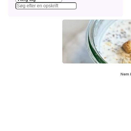
Nem k