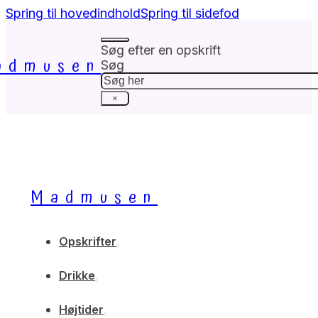
Spring til hovedindhold
Spring til sidefod
Søg efter en opskrift
admusen
Søg
×
Madmusen
Opskrifter
Drikke
Højtider