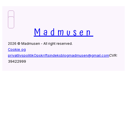
Madmusen
2026 © Madmusen - All right reserved.
Cookie og
privatlivspolitik
Opskriftsindeks
blogmadmusen@gmail.com
CVR:
39422999