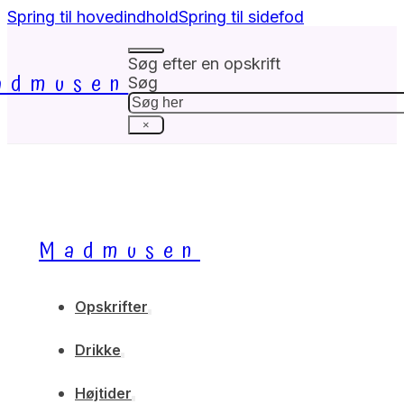
Spring til hovedindhold
Spring til sidefod
Søg efter en opskrift
admusen
Søg
×
Madmusen
Opskrifter
Drikke
Højtider