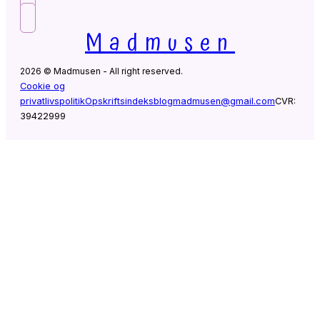
Madmusen
2026 © Madmusen - All right reserved.
Cookie og
privatlivspolitik
Opskriftsindeks
blogmadmusen@gmail.com
CVR:
39422999