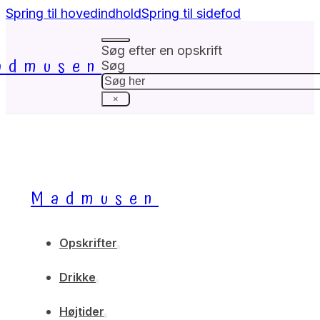
Spring til hovedindhold
Spring til sidefod
Søg efter en opskrift
admusen
Søg
×
Madmusen
Opskrifter
Drikke
Højtider