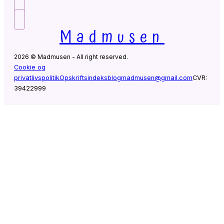
Madmusen
2026 © Madmusen - All right reserved.
Cookie og
privatlivspolitik
Opskriftsindeks
blogmadmusen@gmail.com
CVR:
39422999