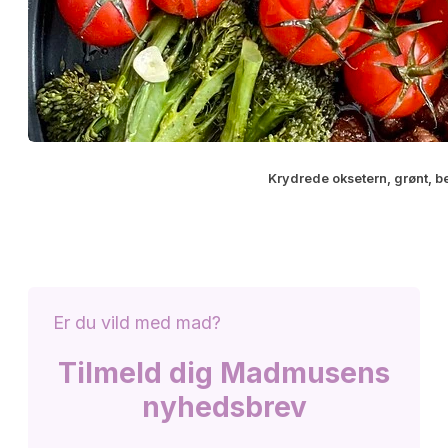
Krydrede oksetern, grønt, be
Er du vild med mad?
Tilmeld dig Madmusens
nyhedsbrev