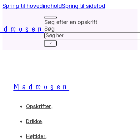
Spring til hovedindhold
Spring til sidefod
Søg efter en opskrift
admusen
Søg
×
Madmusen
Opskrifter
Drikke
Højtider