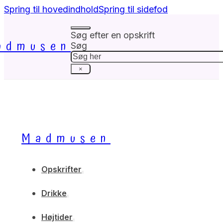
Spring til hovedindhold
Spring til sidefod
Søg efter en opskrift
admusen
Søg
×
Madmusen
Opskrifter
Drikke
Højtider