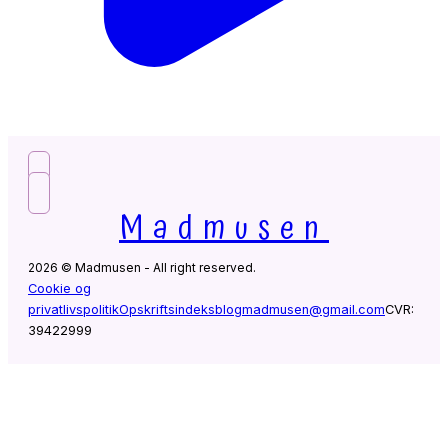
Madmusen
2026 © Madmusen - All right reserved.
Cookie og
privatlivspolitik
Opskriftsindeks
blogmadmusen@gmail.com
CVR:
39422999