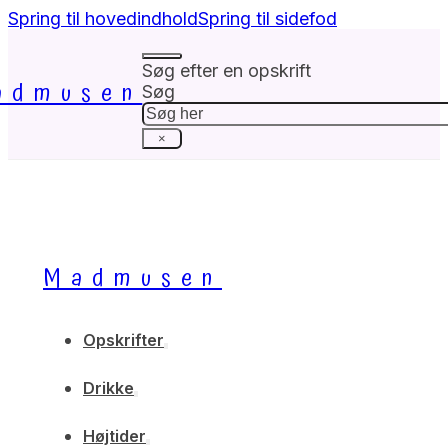
Spring til hovedindhold
Spring til sidefod
Søg efter en opskrift
admusen
Søg
×
Madmusen
Opskrifter
Drikke
Højtider