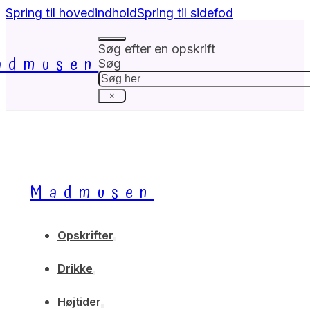
Spring til hovedindhold
Spring til sidefod
Søg efter en opskrift
admusen
Søg
×
Madmusen
Opskrifter
Drikke
Højtider