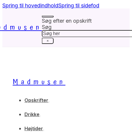
Spring til hovedindhold
Spring til sidefod
Søg efter en opskrift
admusen
Søg
×
Madmusen
Opskrifter
Drikke
Højtider