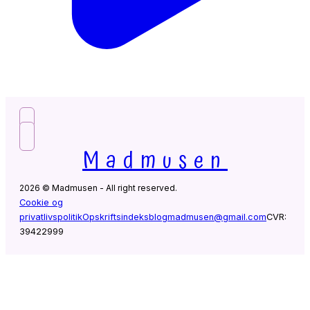
Madmusen
2026 © Madmusen - All right reserved.
Cookie og
privatlivspolitik
Opskriftsindeks
blogmadmusen@gmail.com
CVR:
39422999