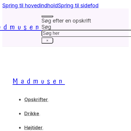
Spring til hovedindhold
Spring til sidefod
Søg efter en opskrift
admusen
Søg
×
Madmusen
Opskrifter
Drikke
Højtider