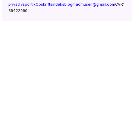
privatlivspolitik
Opskriftsindeks
blogmadmusen@gmail.com
CVR:
39422999