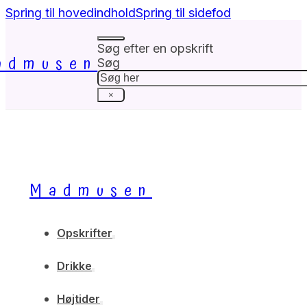
Spring til hovedindhold
Spring til sidefod
Søg efter en opskrift
admusen
Søg
×
Madmusen
Opskrifter
Drikke
Højtider