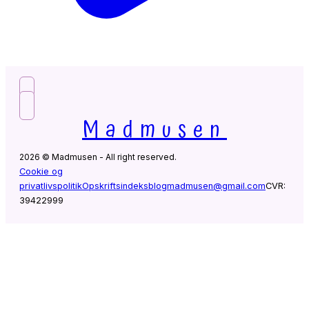
Madmusen
2026 © Madmusen - All right reserved.
Cookie og
privatlivspolitik
Opskriftsindeks
blogmadmusen@gmail.com
CVR:
39422999