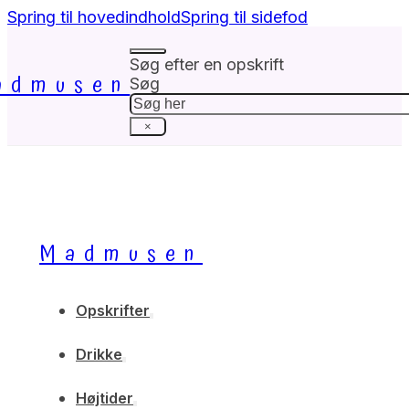
Spring til hovedindhold
Spring til sidefod
Søg efter en opskrift
admusen
Søg
×
Madmusen
Opskrifter
Drikke
Højtider