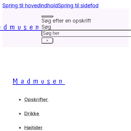
Spring til hovedindhold
Spring til sidefod
Søg efter en opskrift
admusen
Søg
×
Madmusen
Opskrifter
Drikke
Højtider