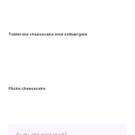
Toblerone cheesecake med solbærgele
Påske cheesecake
Er du vild med mad?