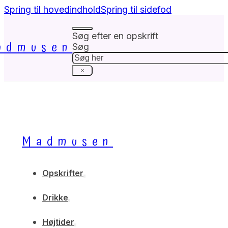
Spring til hovedindhold
Spring til sidefod
Søg efter en opskrift
admusen
Søg
×
Madmusen
Opskrifter
Drikke
Højtider