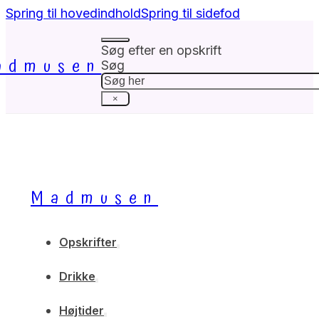
Spring til hovedindhold
Spring til sidefod
Søg efter en opskrift
admusen
Søg
×
Madmusen
Opskrifter
Drikke
Højtider