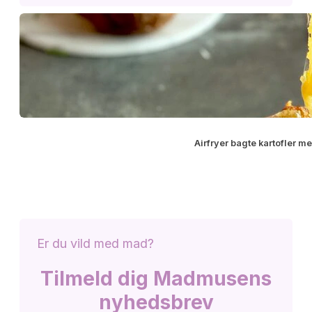
Airfryer bagte kartofler m
Er du vild med mad?
Tilmeld dig Madmusens
nyhedsbrev