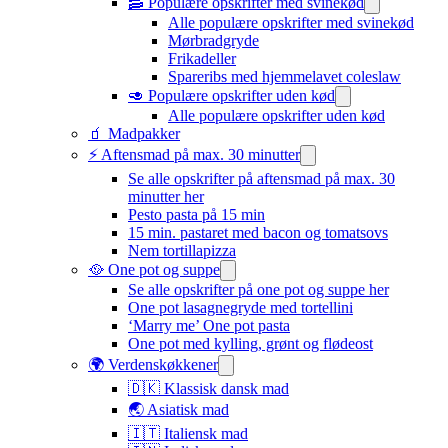
🥓 Populære opskrifter med svinekød
Alle populære opskrifter med svinekød
Mørbradgryde
Frikadeller
Spareribs med hjemmelavet coleslaw
🥑 Populære opskrifter uden kød
Alle populære opskrifter uden kød
🧃 Madpakker
⚡ Aftensmad på max. 30 minutter
Se alle opskrifter på aftensmad på max. 30
minutter her
Pesto pasta på 15 min
15 min. pastaret med bacon og tomatsovs
Nem tortillapizza
🥘 One pot og suppe
Se alle opskrifter på one pot og suppe her
One pot lasagnegryde med tortellini
‘Marry me’ One pot pasta
One pot med kylling, grønt og flødeost
🌍 Verdenskøkkener
🇩🇰 Klassisk dansk mad
🌏 Asiatisk mad
🇮🇹 Italiensk mad​