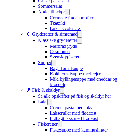
Cæsar pastasalat
Sommersalat
Andet tilbehør
Cremede flødekartofler
Tzatziki
Luksus coleslaw
🥘 Gryderetter & simremad
Klassiske gryderetter
Mørbradgryde
Osso buco
Svensk pølseret
Supper
Bagt Tomatsuppe
Kold tomatsuppe med rejer
Mild kyllingesuppe med cheddar og
broccoli
🍤 Fisk & skaldyr
Se alle opskrifter på fisk og skaldyr her
Laks
Cremet pasta med laks
Lakseruller med flødeost
Indbagt laks med flødeost
Fiskeretter
Fiskesuppe med kammuslinger