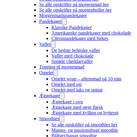
Se alle opskrifter på morgenmad her
Se alle opskrifter på morgenboller her
Morgenmadspandekager
Pandekager
Klassike Pandekager
Amerikanske pandekager med chokolade
Citronpandekager med birkes
Vafler
De bedste belgiske vafler
Vafler med chokolade
Sprøde cheddarvafler
Topping til morgenmad
Omelet
Omelet wrap – aftensmad på 10 min
Omelet med ost
Omelet med laks og spinat
Æggekage
Æggekage i ovn
Æggekage med stegt flæsk
Æggekage med kylling og hytteost
Smoothies
Se alle opskrifter på smoothies her
Mango- og passionsfrugt smoothie
Blåbær/banan smoothie