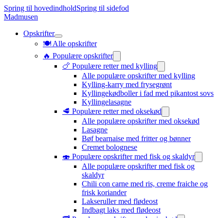
Spring til hovedindhold
Spring til sidefod
Madmusen
Opskrifter
🍽️ Alle opskrifter
🔥 Populære opskrifter
🍗 Populære retter med kylling
Alle populære opskrifter med kylling
Kylling-karry med frysegrønt
Kyllingekødboller i fad med pikantost sovs
Kyllingelasagne
🥩 Populære retter med oksekød
Alle populære opskrifter med oksekød
Lasagne
Bøf bearnaise med fritter og bønner
Cremet bolognese
🍣 Populære opskrifter med fisk og skaldyr
Alle populære opskrifter med fisk og
skaldyr
Chili con carne med ris, creme fraiche og
frisk koriander
Lakseruller med flødeost
Indbagt laks med flødeost