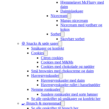
Hjemmelavet McFlurry med
daim
Daimislagkage
Nicecream
Mango nicecream
Nicecream med jordbær og
kokos
Sorbet
Skovbær sorbet
🍪 Snacks & søde sager
Småkager og konfekt
Cookies
Citron cookies
Cookies med M&Ms
Cookies med chokolade og nødder
Små brownies med chokocreme og daim
Havregrynskugler
Havregrynskugler med daim
Havregrynskugler rullet i hasselnødder
Nemme romkugler
Sundere romkugler med sorte bønner
Se alle opskrifter på småkager og konfekt her
🍳 Brunch & morgenmad
Se alle opskrifter til brunch her