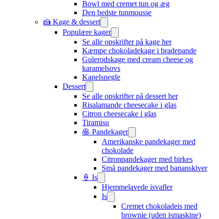
Bowl med cremet tun og æg
Den bedste tunmousse
🍰 Kage & dessert
Populære kager
Se alle opskrifter på kage her
Kæmpe chokoladekage i bradepande
Gulerodskage med cream cheese og
karamelsovs
Kanelsnegle
Dessert
Se alle opskrifter på dessert her
Risalamande cheesecake i glas
Citron cheesecake i glas
Tiramisu
🥞 Pandekager
Amerikanske pandekager med
chokolade
Citronpandekager med birkes
Små pandekager med bananskiver
🍦 Is
Hjemmelavede isvafler
Is
Cremet chokoladeis med
brownie (uden ismaskine)