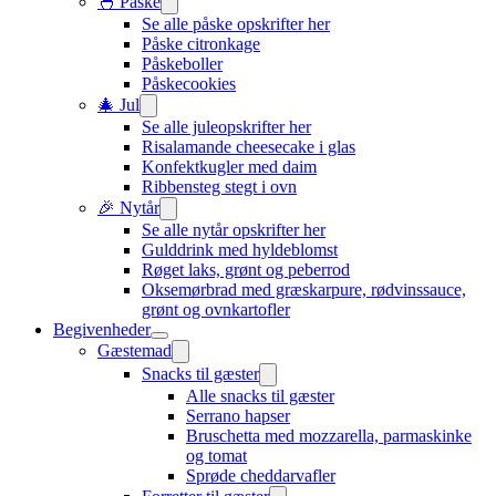
🐣 Påske
Se alle påske opskrifter her
Påske citronkage
Påskeboller
Påskecookies
🎄 Jul
Se alle juleopskrifter her
Risalamande cheesecake i glas
Konfektkugler med daim
Ribbensteg stegt i ovn
🎉 Nytår
Se alle nytår opskrifter her
Gulddrink med hyldeblomst
Røget laks, grønt og peberrod
Oksemørbrad med græskarpure, rødvinssauce,
grønt og ovnkartofler
Begivenheder
Gæstemad
Snacks til gæster
Alle snacks til gæster
Serrano hapser
Bruschetta med mozzarella, parmaskinke
og tomat
Sprøde cheddarvafler