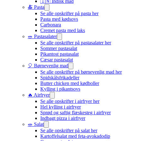
🇮🇳 Indisk mad​
🍝 Pasta
Se alle opskrifter på pasta her
Pasta med kødsovs
Carbonara
Cremet pasta med laks
🥗 Pastasalater
Se alle opskrifter på pastasalater her
Sommer pastasalat
Pikantost pastasalat
Cæsar pastasalat
🎈 Børnevenlig mad
Se alle opskrifter på børnevenlig mad her
Spidskålsfrikadeller
Butter chicken med kødboller
Kylling i pikantsovs
🔥 Airfryer
Se alle opskrifter i airfryer her
Hel kylling i airfryer
Sprød og saftig flæskesteg i airfryer
Indbagt pizza i airfryer
🥗 Salat
Se alle opskrifter på salat her
Kartoffelsalat med feta-avokadodip