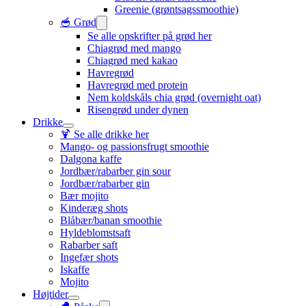
Greenie (grøntsagssmoothie)
🥣 Grød
Se alle opskrifter på grød her
Chiagrød med mango
Chiagrød med kakao
Havregrød
Havregrød med protein
Nem koldskåls chia grød (overnight oat)
Risengrød under dynen
Drikke
🍹 Se alle drikke her
Mango- og passionsfrugt smoothie
Dalgona kaffe
Jordbær/rabarber gin sour
Jordbær/rabarber gin
Bær mojito
Kinderæg shots
Blåbær/banan smoothie
Hyldeblomstsaft
Rabarber saft
Ingefær shots
Iskaffe
Mojito
Højtider