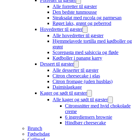
Forretter til gæster
Alle forretter til gæster
Den bedste tunmousse
Steaksalat med rucola og parmesan
Røget laks, grønt og peberrod
Hovedretter til gæster
Alle hovedretter til gæster
Hjemmelavede tortilla med kødboller og
grønt
Scorepasta med salsiccia og fløde
Kødboller i panang karry
Dessert til gæster
Alle desserter til gæster
Citron cheesecake i glas
Citron fromage (uden husblas)
Daimislagkage
Kager og sødt til gæster
Alle kager og sødt til gæster
Citronsnitter med hvid chokolade
creme
6 ingrediensers brownie
Hindbær cheesecake
Brunch
Fødselsdag
Grillmad