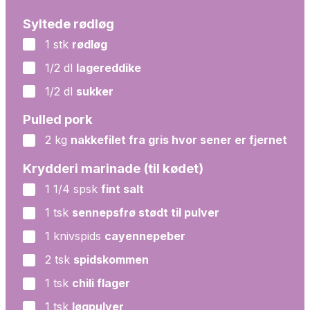
Syltede rødløg
1
stk
rødløg
▢
1/2
dl
lagereddike
▢
1/2
dl
sukker
▢
Pulled pork
2
kg
nakkefilet fra gris hvor sener er fjernet
▢
Krydderi marinade (til kødet)
1 1/4
spsk
fint salt
▢
1
tsk
sennepsfrø stødt til pulver
▢
1
knivspids
cayennepeber
▢
2
tsk
spidskommen
▢
1
tsk
chili flager
▢
1
tsk
løgpulver
▢