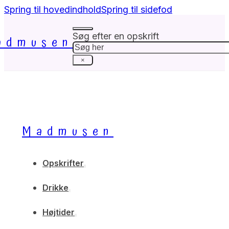
Spring til hovedindhold
Spring til sidefod
Søg efter en opskrift
admusen
Søg
×
Madmusen
Opskrifter
Drikke
Højtider