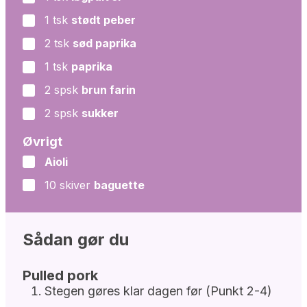
1
tsk
stødt peber
▢
2
tsk
sød paprika
▢
1
tsk
paprika
▢
2
spsk
brun farin
▢
2
spsk
sukker
▢
Øvrigt
Aioli
▢
10
skiver
baguette
▢
Sådan gør du
Pulled pork
Stegen gøres klar dagen før (Punkt 2-4)