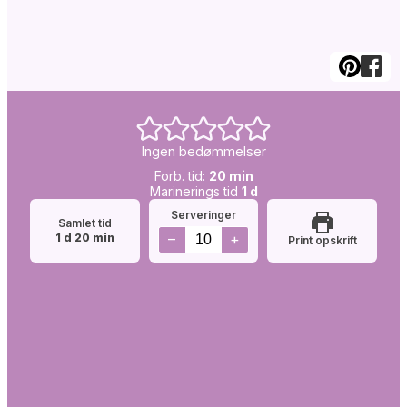
Ingen bedømmelser
Forb.
minutter
Forb. tid:
20
min
Simretid:
tid:
dag
Marinerings tid
1
d
Serveringer
Samlet tid
dag
minutter
–
+
1
d
20
min
Print opskrift