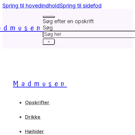
Spring til hovedindhold
Spring til sidefod
Søg efter en opskrift
admusen
Søg
×
Madmusen
Opskrifter
Drikke
Højtider