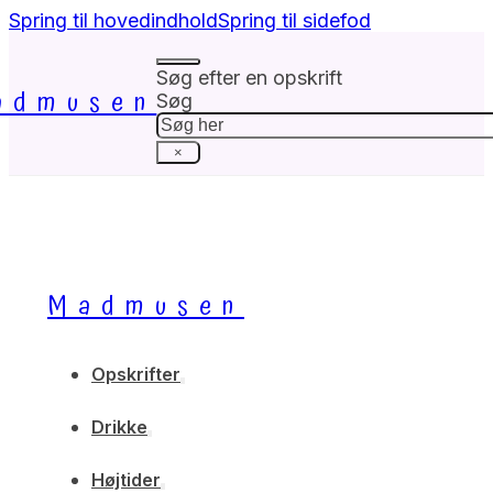
Spring til hovedindhold
Spring til sidefod
Søg efter en opskrift
admusen
Søg
×
Madmusen
Opskrifter
Drikke
Højtider