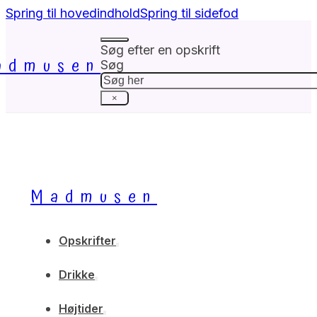
Spring til hovedindhold
Spring til sidefod
Søg efter en opskrift
admusen
Søg
×
Madmusen
Opskrifter
Drikke
Højtider