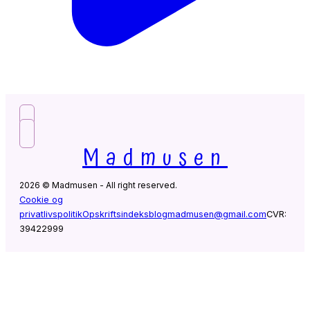
Madmusen
2026 © Madmusen - All right reserved.
Cookie og
privatlivspolitik
Opskriftsindeks
blogmadmusen@gmail.com
CVR:
39422999