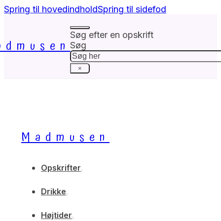
Spring til hovedindhold
Spring til sidefod
Søg efter en opskrift
admusen
Søg
×
Madmusen
Opskrifter
Drikke
Højtider