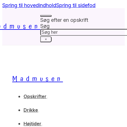
Spring til hovedindhold
Spring til sidefod
Søg efter en opskrift
admusen
Søg
×
Madmusen
Opskrifter
Drikke
Højtider