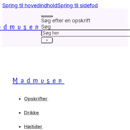
Spring til hovedindhold
Spring til sidefod
Søg efter en opskrift
admusen
Søg
×
Madmusen
Opskrifter
Drikke
Højtider