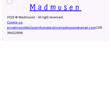
Madmusen
2026 © Madmusen - All right reserved.
Cookie og
privatlivspolitik
Opskriftsindeks
blogmadmusen@gmail.com
CVR:
39422999