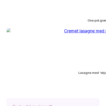
One pot grø
Lasagne med ‘skju