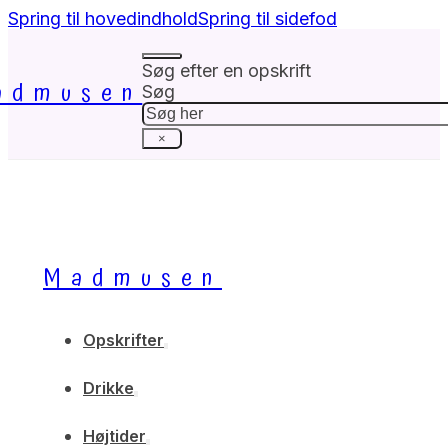
Spring til hovedindhold
Spring til sidefod
Søg efter en opskrift
admusen
Søg
×
Madmusen
Opskrifter
Drikke
Højtider