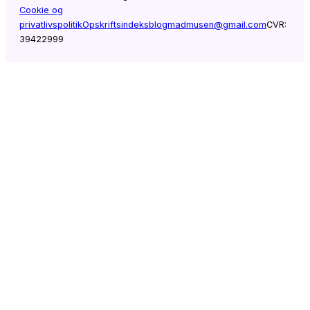
Cookie og
privatlivspolitik
Opskriftsindeks
blogmadmusen@gmail.com
CVR:
39422999