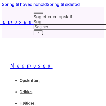
Spring til hovedindhold
Spring til sidefod
Søg efter en opskrift
admusen
Søg
×
Madmusen
Opskrifter
Drikke
Højtider