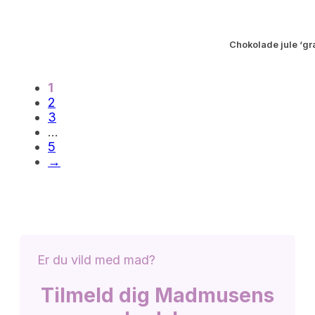
Chokolade jule ‘gr
1
2
3
…
5
→
Er du vild med mad?
Tilmeld dig Madmusens