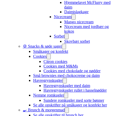
Hjemmelavet McFlurry med
daim
Daimislagkage
Nicecream
Mango nicecream
Nicecream med jordbær og
kokos
Sorbet
Skovbær sorbet
🍪 Snacks & søde sager
Småkager og konfekt
Cookies
Citron cookies
Cookies med M&Ms
Cookies med chokolade og nødder
Små brownies med chokocreme og daim
Havregrynskugler
Havregrynskugler med daim
Havregrynskugler rullet i hasselnødder
Nemme romkugler
Sundere romkugler med sorte bønner
Se alle opskrifter på småkager og konfekt her
🍳 Brunch & morgenmad
Se alle opskrifter til brunch her