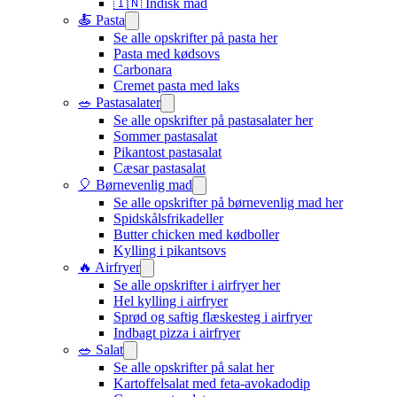
🇮🇳 Indisk mad​
🍝 Pasta
Se alle opskrifter på pasta her
Pasta med kødsovs
Carbonara
Cremet pasta med laks
🥗 Pastasalater
Se alle opskrifter på pastasalater her
Sommer pastasalat
Pikantost pastasalat
Cæsar pastasalat
🎈 Børnevenlig mad
Se alle opskrifter på børnevenlig mad her
Spidskålsfrikadeller
Butter chicken med kødboller
Kylling i pikantsovs
🔥 Airfryer
Se alle opskrifter i airfryer her
Hel kylling i airfryer
Sprød og saftig flæskesteg i airfryer
Indbagt pizza i airfryer
🥗 Salat
Se alle opskrifter på salat her
Kartoffelsalat med feta-avokadodip