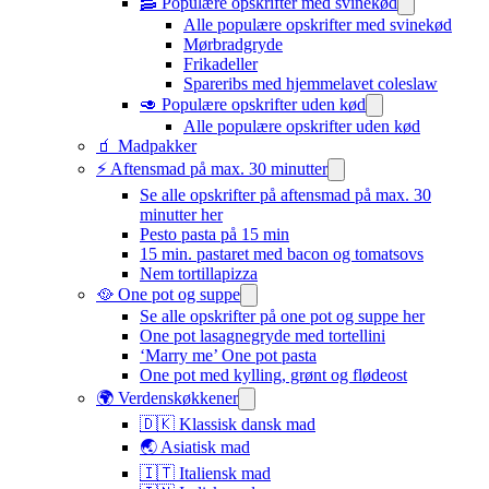
🥓 Populære opskrifter med svinekød
Alle populære opskrifter med svinekød
Mørbradgryde
Frikadeller
Spareribs med hjemmelavet coleslaw
🥑 Populære opskrifter uden kød
Alle populære opskrifter uden kød
🧃 Madpakker
⚡ Aftensmad på max. 30 minutter
Se alle opskrifter på aftensmad på max. 30
minutter her
Pesto pasta på 15 min
15 min. pastaret med bacon og tomatsovs
Nem tortillapizza
🥘 One pot og suppe
Se alle opskrifter på one pot og suppe her
One pot lasagnegryde med tortellini
‘Marry me’ One pot pasta
One pot med kylling, grønt og flødeost
🌍 Verdenskøkkener
🇩🇰 Klassisk dansk mad
🌏 Asiatisk mad
🇮🇹 Italiensk mad​