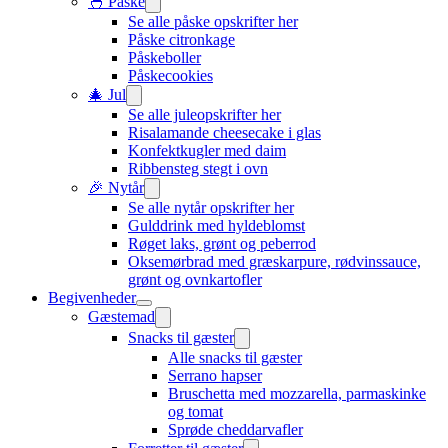
🐣 Påske
Se alle påske opskrifter her
Påske citronkage
Påskeboller
Påskecookies
🎄 Jul
Se alle juleopskrifter her
Risalamande cheesecake i glas
Konfektkugler med daim
Ribbensteg stegt i ovn
🎉 Nytår
Se alle nytår opskrifter her
Gulddrink med hyldeblomst
Røget laks, grønt og peberrod
Oksemørbrad med græskarpure, rødvinssauce,
grønt og ovnkartofler
Begivenheder
Gæstemad
Snacks til gæster
Alle snacks til gæster
Serrano hapser
Bruschetta med mozzarella, parmaskinke
og tomat
Sprøde cheddarvafler