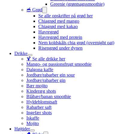
Greenie (grøntsagssmoothie)
🥣 Grød
Se alle opskrifter på grød her
Chiagrød med mango
Chiagrød med kakao
Havregrød
Havregrød med protein
Nem koldskåls chia grød (overnight oat)
Risengrød under dynen
Drikke
🍹 Se alle drikke her
Mango- og passionsfrugt smoothie
Dalgona kaffe
Jordbær/rabarber gin sour
Jordbær/rabarber gin
Bær mojito
Kinderæg shots
Blåbær/banan smoothie
Hyldeblomstsaft
Rabarber saft
Ingefær shots
Iskaffe
Mojito
Højtider