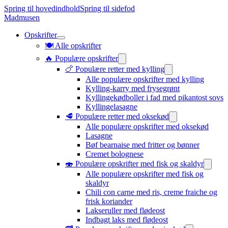
Spring til hovedindhold
Spring til sidefod
Madmusen
Opskrifter
🍽️ Alle opskrifter
🔥 Populære opskrifter
🍗 Populære retter med kylling
Alle populære opskrifter med kylling
Kylling-karry med frysegrønt
Kyllingekødboller i fad med pikantost sovs
Kyllingelasagne
🥩 Populære retter med oksekød
Alle populære opskrifter med oksekød
Lasagne
Bøf bearnaise med fritter og bønner
Cremet bolognese
🍣 Populære opskrifter med fisk og skaldyr
Alle populære opskrifter med fisk og
skaldyr
Chili con carne med ris, creme fraiche og
frisk koriander
Lakseruller med flødeost
Indbagt laks med flødeost