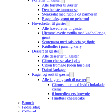
Forretter til gæster
Alle forretter til gæster
Den bedste tunmousse
Steaksalat med rucola og parmesan
Røget laks, grønt og peberrod
Hovedretter til gæster
Alle hovedretter til gæster
Hjemmelavede tortilla med kødboller og
grønt
Scorepasta med salsiccia og fløde
Kødboller i panang karry
Dessert til gæster
Alle desserter til gæster
Citron cheesecake i glas
Citron fromage (uden husblas)
Daimislagkage
Kager og sødt til gæster
Alle kager og sødt til gæster
Citronsnitter med hvid chokolade
creme
6 ingrediensers brownie
Hindbær cheesecake
Brunch
Fødselsdag
Grillmad