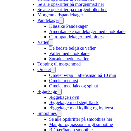
Se alle opskrifter på morgenmad her
Se alle opskrifter på morgenboller her
Morgenmadspandekager
Pandekager
Klassike Pandekager
Amerikanske pandekager med chokolade
Citronpandekager med birkes
Vafler
De bedste belgiske vafler
Vafler med chokolade
Sprøde cheddarvafler
Topping til morgenmad
Omelet
Omelet wrap – aftensmad på 10 min
Omelet med ost
Omelet med laks og spinat
Æggekage
Æggekage i ovn
Æggekage med stegt flæsk
Æggekage med kylling og hytteost
Smoothies
Se alle opskrifter på smoothies her
Mango- og passionsfrugt smoothie
Blåbær/banan smoothie