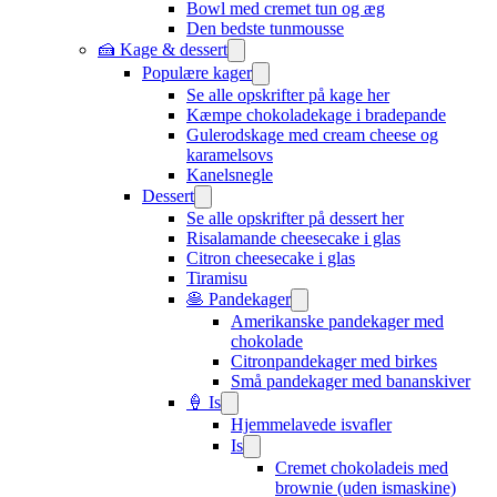
Bowl med cremet tun og æg
Den bedste tunmousse
🍰 Kage & dessert
Populære kager
Se alle opskrifter på kage her
Kæmpe chokoladekage i bradepande
Gulerodskage med cream cheese og
karamelsovs
Kanelsnegle
Dessert
Se alle opskrifter på dessert her
Risalamande cheesecake i glas
Citron cheesecake i glas
Tiramisu
🥞 Pandekager
Amerikanske pandekager med
chokolade
Citronpandekager med birkes
Små pandekager med bananskiver
🍦 Is
Hjemmelavede isvafler
Is
Cremet chokoladeis med
brownie (uden ismaskine)