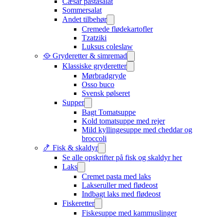
Cæsar pastasalat
Sommersalat
Andet tilbehør
Cremede flødekartofler
Tzatziki
Luksus coleslaw
🥘 Gryderetter & simremad
Klassiske gryderetter
Mørbradgryde
Osso buco
Svensk pølseret
Supper
Bagt Tomatsuppe
Kold tomatsuppe med rejer
Mild kyllingesuppe med cheddar og
broccoli
🍤 Fisk & skaldyr
Se alle opskrifter på fisk og skaldyr her
Laks
Cremet pasta med laks
Lakseruller med flødeost
Indbagt laks med flødeost
Fiskeretter
Fiskesuppe med kammuslinger