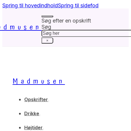
Spring til hovedindhold
Spring til sidefod
Søg efter en opskrift
admusen
Søg
×
Madmusen
Opskrifter
Drikke
Højtider