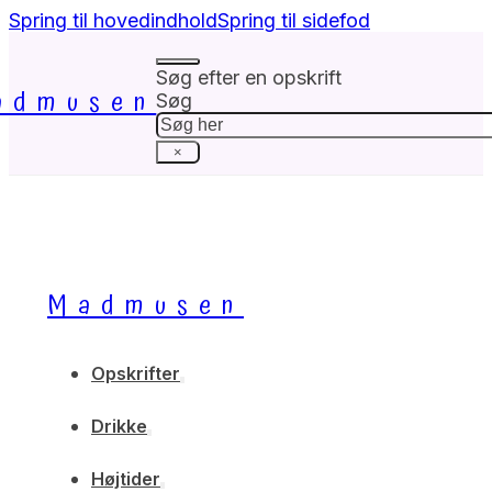
Spring til hovedindhold
Spring til sidefod
Søg efter en opskrift
admusen
Søg
×
Madmusen
Opskrifter
Drikke
Højtider